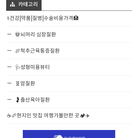
카테고리
⚕️건강|약품|질병|수술비용가격🏥
💀뇌머리 심장질환
🍖척추근육통증질환
🩺성형미용뷰티
🧬암질환
🤰출산육아질환
☕️🥖현지인 맛집 여행가볼만한 곳🏕️✈️