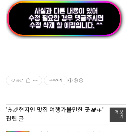
공감
구독하기
'☕️🥖현지인 맛집 여행가볼만한 곳🏕️✈️'
더 보
기
관련 글