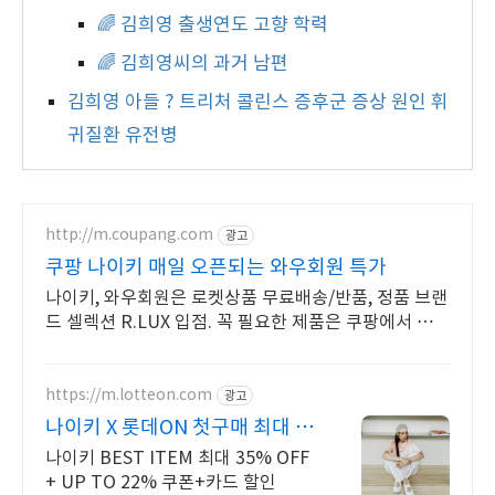
🌈 김희영 출생연도 고향 학력
🌈 김희영씨의 과거 남편
김희영 아들 ? 트리처 콜린스 증후군 증상 원인 휘
귀질환 유전병
http://m.coupang.com
광고
쿠팡 나이키 매일 오픈되는 와우회원 특가
나이키, 와우회원은 로켓상품 무료배송/반품, 정품 브랜
드 셀렉션 R.LUX 입점. 꼭 필요한 제품은 쿠팡에서 더
저렴하게, 로켓배송으로 더 빠르게!
https://m.lotteon.com
광고
나이키 X 롯데ON 첫구매 최대 5
천원 혜택!
나이키 BEST ITEM 최대 35% OFF
+ UP TO 22% 쿠폰+카드 할인