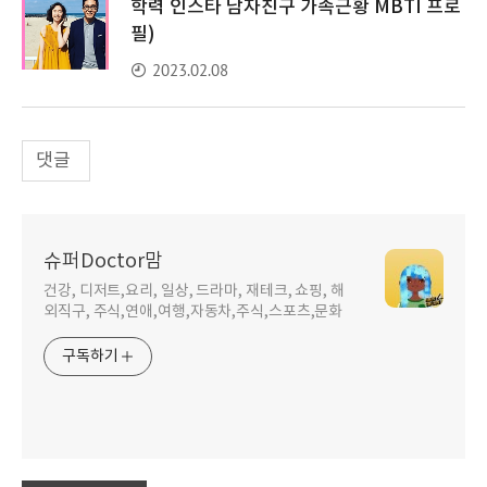
학력 인스타 남자친구 가족근황 MBTI 프로
필)
2023.02.08
댓글
슈퍼Doctor맘
건강, 디저트,요리, 일상, 드라마, 재테크, 쇼핑, 해
외직구, 주식,연애,여행,자동차,주식,스포츠,문화
구독하기