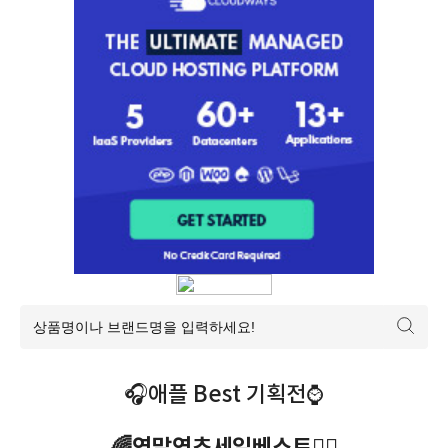
🎧애플 Best 기획전⌚️